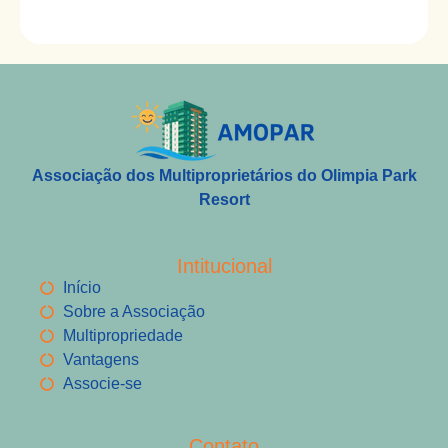
Associação dos Multiproprietários do Olimpia Park
Resort
Intitucional
Início
Sobre a Associação
Multipropriedade
Vantagens
Associe-se
Contato