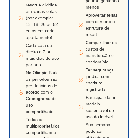
padrão gastando
resort é dividida
menos
em várias cotas
Aproveitar férias
(por exemplo:
com conforto e
13, 18, 26 ou 52
estrutura de
cotas em cada
resort
apartamento).
Compartilhar os
Cada cota dá
custos de
direito a 7 ou
manutenção e
mais dias de uso
condomínio
por ano.
Ter segurança
No Olimpia Park
jurídica com
os períodos são
escritura
pré definidos de
registrada
acordo com o
Participar de um
Cronograma de
modelo
uso
sustentável de
compartilhado.
uso do imóvel
Todos os
Sua semana
multiproprietários
pode ser
compartilham a
utilizada por